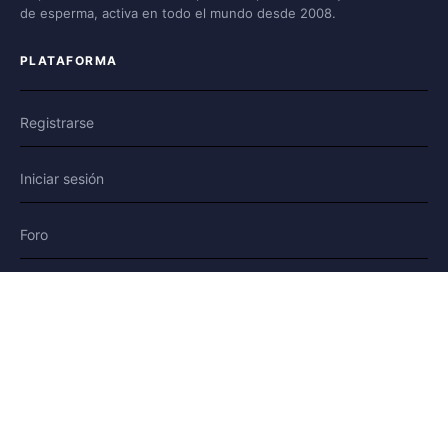
de esperma, activa en todo el mundo desde 2008.
PLATAFORMA
Registrarse
Iniciar sesión
Foro
Blog
Historias
AYUDA Y LEGAL