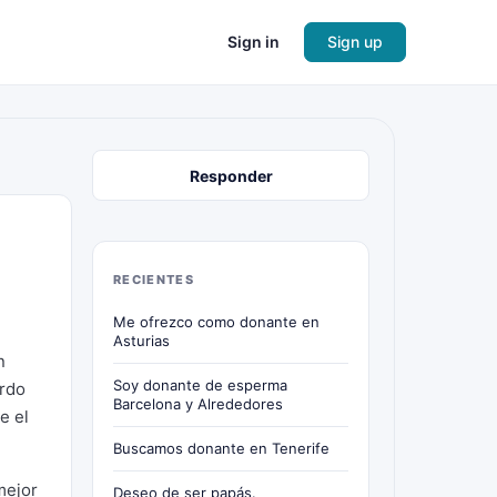
Sign in
Sign up
Responder
RECIENTES
Me ofrezco como donante en
Asturias
n
Soy donante de esperma
erdo
Barcelona y Alrededores
e el
Buscamos donante en Tenerife
mejor
Deseo de ser papás.