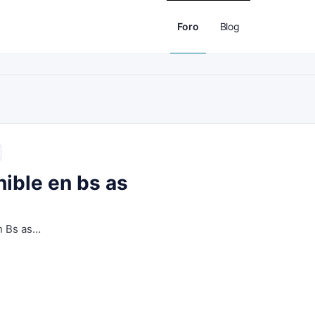
Foro
Blog
ible en bs as
n Bs as…