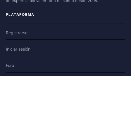
de esperma, activa en todo el mundo desde 2008.
PLATAFORMA
Registrarse
Iniciar sesión
Foro
Blog
Historias
AYUDA Y LEGAL