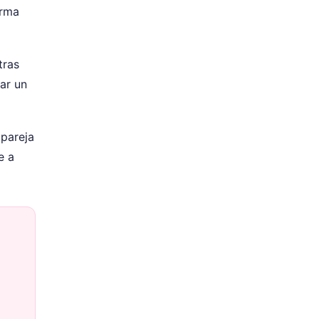
erma
tras
ar un
 pareja
e a