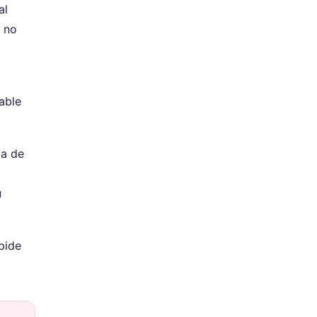
al
, no
able
da de
u
pide