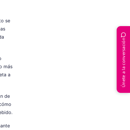
to se
las
da
Únete a la conversación
o
do más
eta a
ón de
 cómo
ebido.
nante