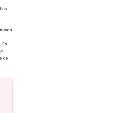
 Los
untando
. Es
un
s de