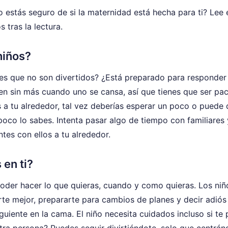
o estás seguro de si la maternidad está hecha para ti? Lee 
 tras la lectura.
niños?
tes que no son divertidos? ¿Está preparado para responder
n sin más cuando uno se cansa, así que tienes que ser pac
s a tu alrededor, tal vez deberías esperar un poco o puede
oco lo sabes. Intenta pasar algo de tiempo con familiares 
tes con ellos a tu alrededor.
en ti?
 poder hacer lo que quieras, cuando y como quieras. Los niñ
te mejor, prepararte para cambios de planes y decir adiós
iguiente en la cama. El niño necesita cuidados incluso si te
otra persona? Puedes seguir divirtiéndote, solo que centrán