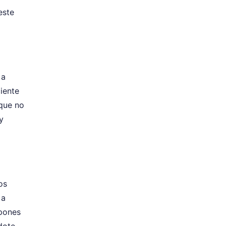
este
 a
iente
 que no
y
os
 a
 pones
dote