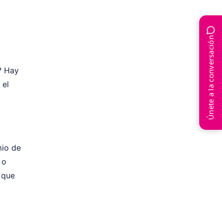
Únete a la conversación
? Hay
 el
mio de
 o
 que