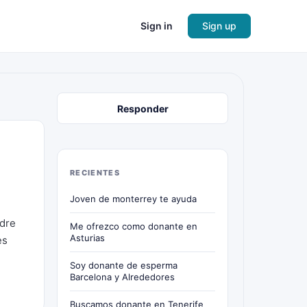
Sign in
Sign up
Responder
RECIENTES
Joven de monterrey te ayuda
adre
Me ofrezco como donante en
Asturias
es
Soy donante de esperma
Barcelona y Alrededores
Buscamos donante en Tenerife