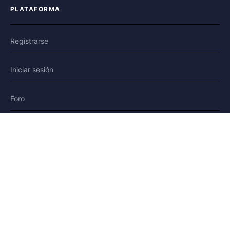
PLATAFORMA
Registrarse
Iniciar sesión
Foro
Blog
Historias
AYUDA Y LEGAL
Ayuda