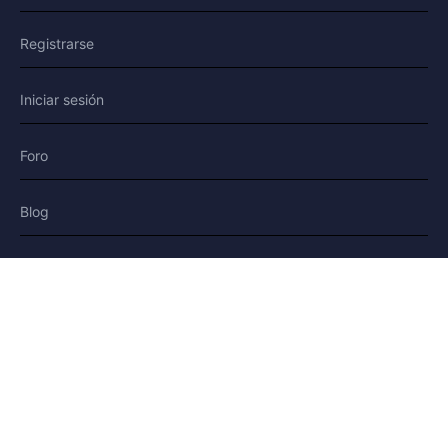
Registrarse
Iniciar sesión
Foro
Blog
Historias
AYUDA Y LEGAL
Ayuda
Contacto