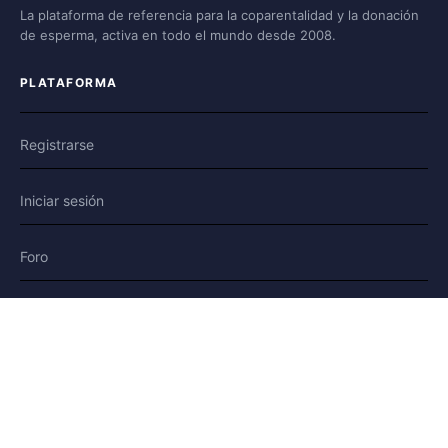
La plataforma de referencia para la coparentalidad y la donación
de esperma, activa en todo el mundo desde 2008.
PLATAFORMA
Registrarse
Iniciar sesión
Foro
Blog
Historias
AYUDA Y LEGAL