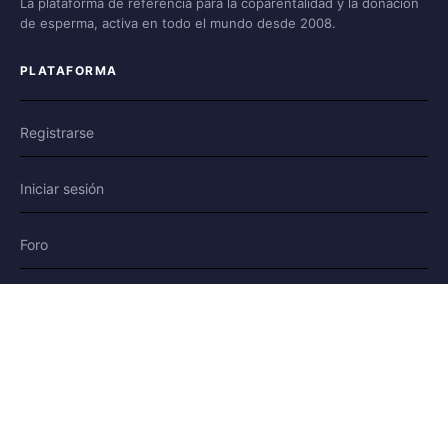
La plataforma de referencia para la coparentalidad y la donación
de esperma, activa en todo el mundo desde 2008.
PLATAFORMA
Registrarse
Iniciar sesión
Foro
Blog
Historias
AYUDA Y LEGAL