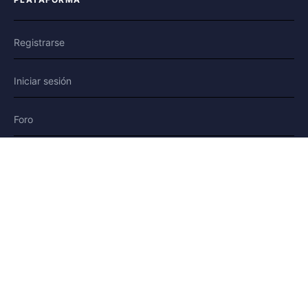
Registrarse
Iniciar sesión
Foro
Blog
Historias
AYUDA Y LEGAL
Ayuda