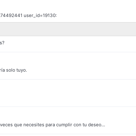
674492441 user_id=19130:
s?
ía solo tuyo.
s veces que necesites para cumplir con tu deseo…