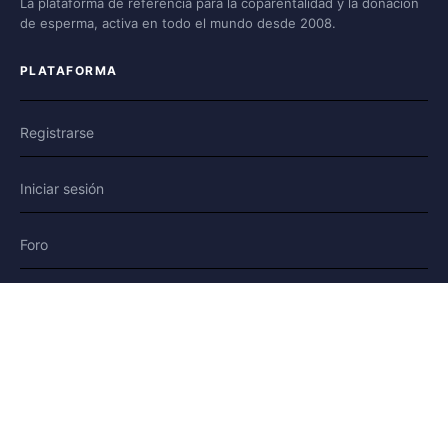
La plataforma de referencia para la coparentalidad y la donación
de esperma, activa en todo el mundo desde 2008.
PLATAFORMA
Registrarse
Iniciar sesión
Foro
Blog
Historias
AYUDA Y LEGAL