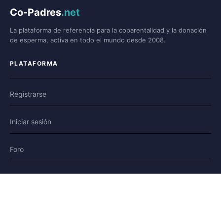
Co-Padres
.net
La plataforma de referencia para la coparentalidad y la donación
de esperma, activa en todo el mundo desde 2008.
PLATAFORMA
Registrarse
Iniciar sesión
Foro
Blog
Historias