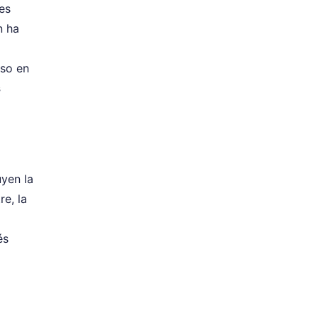
es
n ha
oso en
s
uyen la
re, la
és