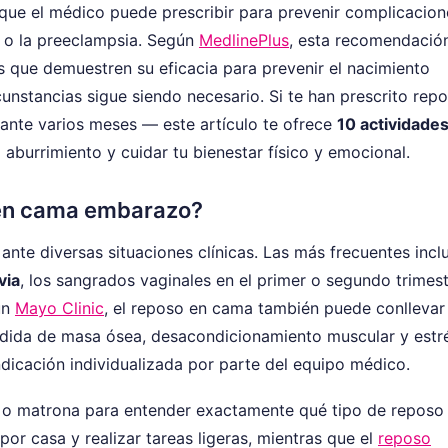
ue el médico puede prescribir para prevenir complicacion
l o la preeclampsia. Según
MedlinePlus
, esta recomendació
s que demuestren su eficacia para prevenir el nacimiento
nstancias sigue siendo necesario. Si te han prescrito rep
nte varios meses — este artículo te ofrece
10 actividade
aburrimiento y cuidar tu bienestar físico y emocional.
 en cama embarazo?
te diversas situaciones clínicas. Las más frecuentes incl
via
, los sangrados vaginales en el primer o segundo trimest
ún
Mayo Clinic
, el reposo en cama también puede conllevar
rdida de masa ósea, desacondicionamiento muscular y estr
dicación individualizada por parte del equipo médico.
 o matrona para entender exactamente qué tipo de reposo
or casa y realizar tareas ligeras, mientras que el
reposo