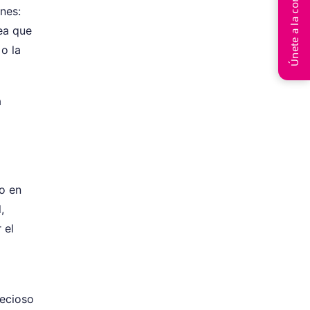
Únete a la conversación
nes:
ea que
 o la
a
o en
,
 el
recioso