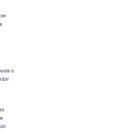
acer
a
moda o
ibir
es
de
gún