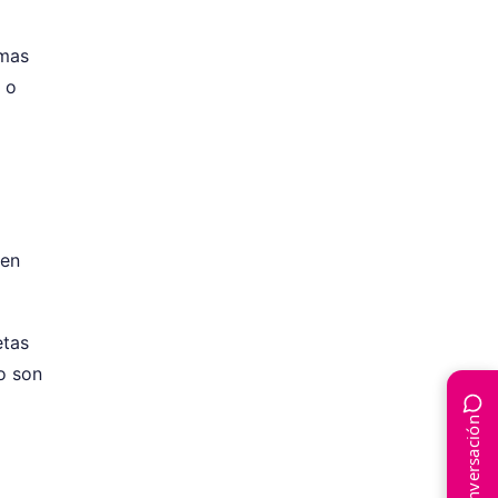
rmas
 o
 en
etas
o son