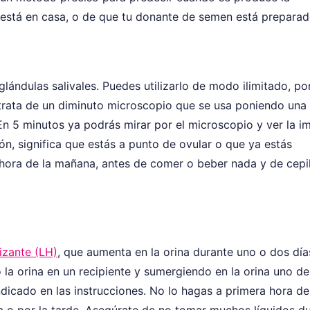
a está en casa, o de que tu donante de semen está preparad
glándulas salivales. Puedes utilizarlo de modo ilimitado, por
 trata de un diminuto microscopio que se usa poniendo una
 En 5 minutos ya podrás mirar por el microscopio y ver la 
rón, significa que estás a punto de ovular o que ya estás
a hora de la mañana, antes de comer o beber nada y de cepil
izante (LH)
, que aumenta en la orina durante uno o dos día
o la orina en un recipiente y sumergiendo en la orina uno de
indicado en las instrucciones. No lo hagas a primera hora de
a o por la tarde. Asegúrate de no tomar muchos líquidos d