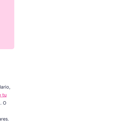
ario,
 tu
. O
ares.