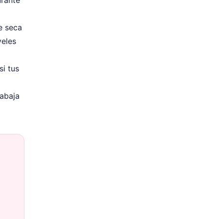
e seca
veles
si tus
rabaja