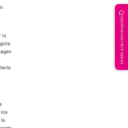
o.
Únete a la conversación
 lo
 gota
imagen
larte
s
 los
 la
urante